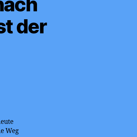
nach
st der
heute
he Weg