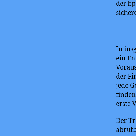
der bp
sicher
In ins
ein En
Voraus
der Fi
jede 
finden
erste 
Der Tr
abrufb