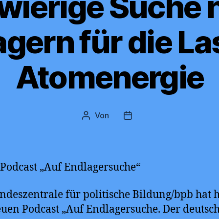
wierige Suche 
gern für die La
Atomenergie
Von
Beitragsautor
Beitragsdatum
Podcast „Auf Endlagersuche“
ndeszentrale für politische Bildung/bpb hat 
uen Podcast „Auf Endlagersuche. Der deutsc