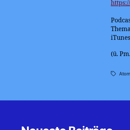
https:
Podcas
Thema 
iTune
(ü. Pm
Atom
Schlagwö