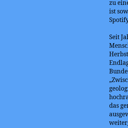
zu ein
ist so
Spotif
Seit J
Mensch
Herbst
Endlag
Bundes
„Zwisc
geolog
hochra
das ge
ausgew
weiter