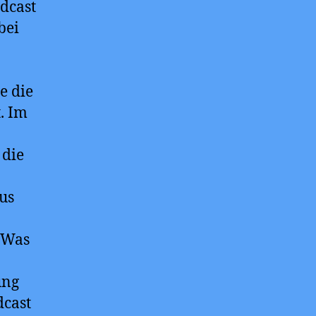
dcast
bei
e die
. Im
 die
us
 Was
ung
dcast