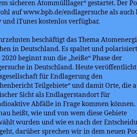
em sicheren Atommülllager“ gestartet. Der Po
wohl auf www.bpb.de/endlagersuche als auch 
y und iTunes kostenlos verfügbar.
ahrzehnten beschäftigt das Thema Atomenergi
en in Deutschland. Es spaltet und polarisiert
 2020 beginnt nun die „heiße“ Phase der
ersuche in Deutschland. Heute veröffentlicht
gesellschaft für Endlagerung den
henbericht Teilgebiete“ und damit Orte, die a
ischer Sicht als Endlagerstandort für
dioaktive Abfälle in Frage kommen können.
nau heißt, wie und von wem diese Gebiete
ählt wurden und wie es nach der Entscheid
geht, darüber sprechen wir in dem neuen Po