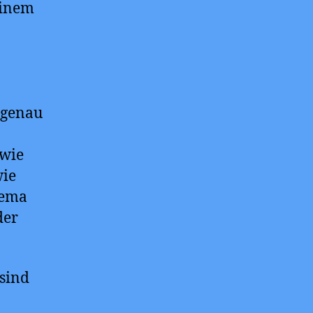
einem
 genau
 wie
wie
hema
der
 sind