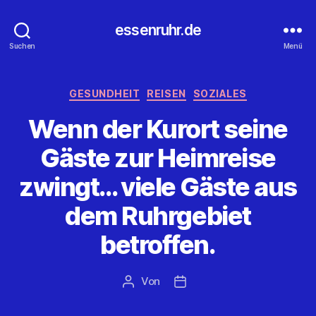
essenruhr.de
Suchen
Menü
Kategorien
GESUNDHEIT
REISEN
SOZIALES
Wenn der Kurort seine
Gäste zur Heimreise
zwingt… viele Gäste aus
dem Ruhrgebiet
betroffen.
Von
Beitragsautor
Beitragsdatum