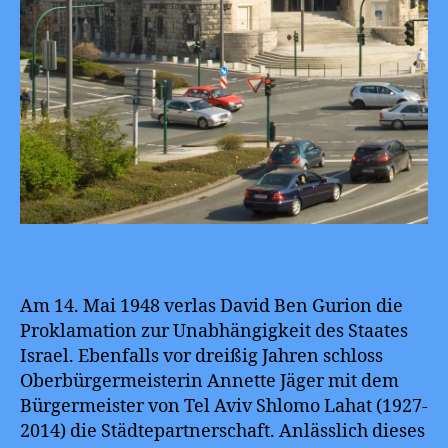
Am 14. Mai 1948 verlas David Ben Gurion die
Proklamation zur Unabhängigkeit des Staates
Israel. Ebenfalls vor dreißig Jahren schloss
Oberbürgermeisterin Annette Jäger mit dem
Bürgermeister von Tel Aviv Shlomo Lahat (1927-
2014) die Städtepartnerschaft. Anlässlich dieses