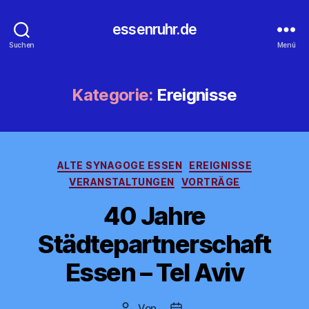
essenruhr.de
Suchen
Menü
Kategorie:
Ereignisse
Kategorien
ALTE SYNAGOGE ESSEN
EREIGNISSE
VERANSTALTUNGEN
VORTRÄGE
40 Jahre
Städtepartnerschaft
Essen – Tel Aviv
Von
Beitragsautor
Beitragsdatum