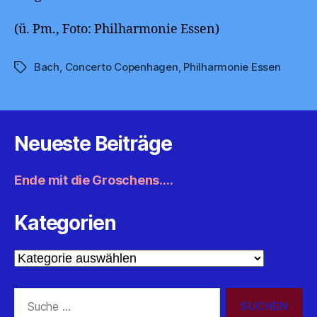
(ü. Pm., Foto: Philharmonie Essen)
Bach
,
Concerto Copenhagen
,
Philharmonie Essen
Schlagwörter
Neueste Beiträge
Ende mit die Groschens….
Kategorien
Kategorien
Suche
nach: