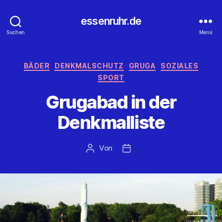
essenruhr.de
Suchen
Menü
Kategorien
BÄDER
DENKMALSCHUTZ
GRUGA
SOZIALES
SPORT
Grugabad in der
Denkmalliste
Von
Beitragsautor
Beitragsdatum