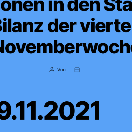
onen in den Sta
ilanz der viert
Novemberwoch
Von
Beitragsautor
Beitragsdatum
9.11.2021