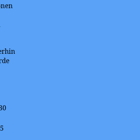
onen
n
erhin
rde
30
15