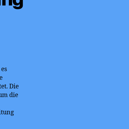
 es
e
et. Die
um die
itung