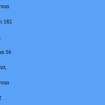
avon
n 182
,
on 56
mt,
avon
2