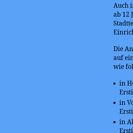
Auch 
ab 12 
Stadtt
Einric
Die An
auf ei
wie fo
in H
Ers
in V
Ers
in A
Ers