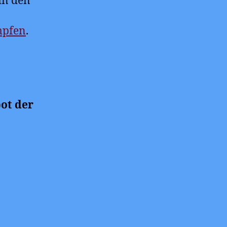
in den
mpfen
.
ot der