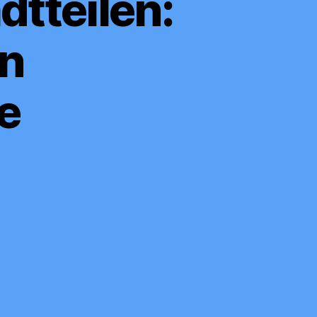
dtteilen:
en
e