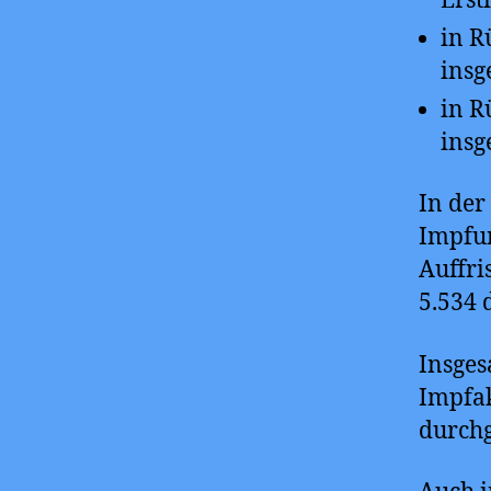
Ers
in R
insg
in R
insg
In der
Impfun
Auffri
5.534 
Insges
Impfak
durchg