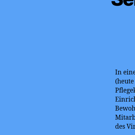
In ein
(heute
Pflege
Einri
Bewoh
Mitarb
des Vi