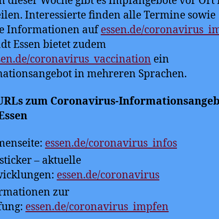
n dieser Woche gibt es Impfangebote vor Ort 
eilen. Interessierte finden alle Termine sowie
e Informationen auf
essen.de/coronavirus_i
adt Essen bietet zudem
sen.de/coronavirus_vaccination
ein
ationsangebot in mehreren Sprachen.
URLs zum Coronavirus-Informationsangeb
 Essen
enseite:
essen.de/coronavirus_infos
ticker – aktuelle
wicklungen:
essen.de/coronavirus
rmationen zur
fung:
essen.de/coronavirus_impfen