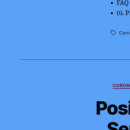
FAQ
(ü. 
Coro
Schlagwö
CORO
Posi
Se