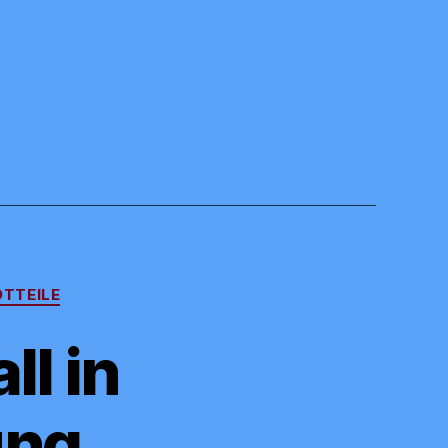
TTEILE
ll in
ung