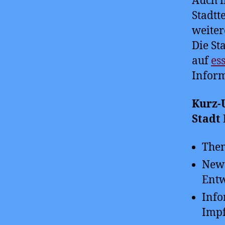
Auch i
Stadtt
weiter
Die St
auf
es
Inform
Kurz-
Stadt
Them
News
Ent
Info
Imp