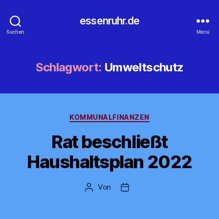
essenruhr.de
Suchen
Menü
Schlagwort:
Umweltschutz
Kategorien
KOMMUNALFINANZEN
Rat beschließt
Haushaltsplan 2022
Von
Beitragsautor
Beitragsdatum