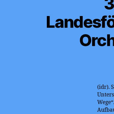
3
Landesfö
Orch
(idr).
Unter
Wege“
Aufbau