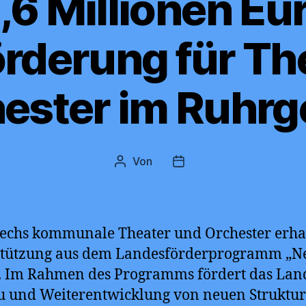
,6 Millionen Eu
rderung für Th
ester im Ruhrg
Von
Beitragsautor
Beitragsdatum
 Sechs kommunale Theater und Orchester erha
stützung aus dem Landesförderprogramm „N
. Im Rahmen des Programms fördert das Lan
 und Weiterentwicklung von neuen Struktu