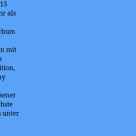
 15
hr als
ochum
en mit
n
tion,
ny
ssener
chste
s unter