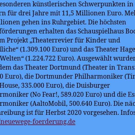
esonderen künstlerischen Schwerpunkten in
n für drei Jahre mit 11,5 Millionen Euro. Me
llionen gehen ins Ruhrgebiet. Die höchsten
förderungen erhalten das Schauspielhaus B
m Projekt „Theaterrevier für Kinder und
liche“ (1.309.100 Euro) und das Theater Hag
Welten“ (1.224.722 Euro). Ausgewählt wurde
em das Theater Dortmund (Theater in Transi
0 Euro), die Dortmunder Philharmoniker (Ti
House, 335.000 Euro), die Duisburger
rmoniker (No Fear!, 589.020 Euro) und die E
rmoniker (AaltoMobil, 500.640 Euro). Die nä
reibung ist für Herbst 2020 vorgesehen. Info
//neuewege-foerderung.de