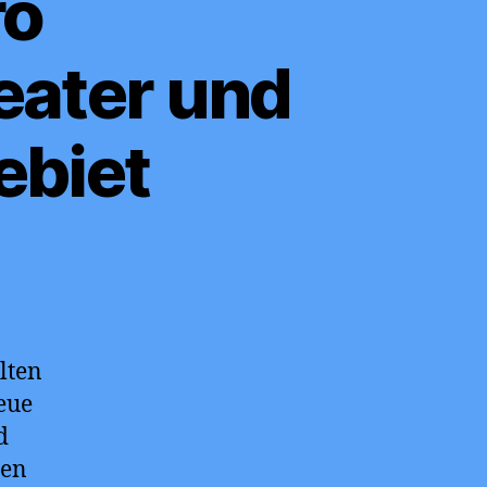
ro
eater und
ebiet
lten
eue
d
ren