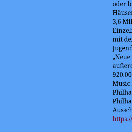
oder b
Häuser
3,6 Mi
Einzel
mit de
Jugend
„Neue 
außerd
920.00
Music 
Philha
Philha
Aussch
https: