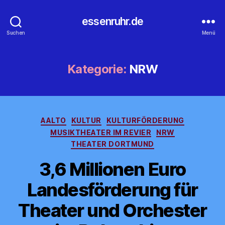
essenruhr.de
Suchen
Menü
Kategorie:
NRW
Kategorien
AALTO
KULTUR
KULTURFÖRDERUNG
MUSIKTHEATER IM REVIER
NRW
THEATER DORTMUND
3,6 Millionen Euro
Landesförderung für
Theater und Orchester